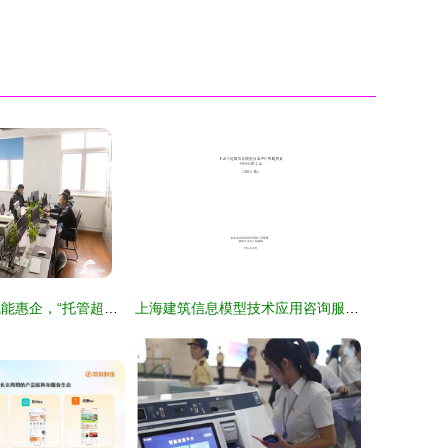
济南 知识产权赋能惠企，“托管超市”免费提供专业咨询服务
上海建筑信息模型技术应用咨询服务合同示范文本2015版解读 构建建筑信息化新范式