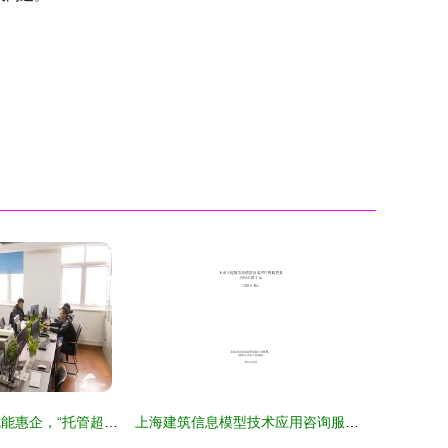
济南 知识产权赋能惠企，“托管超市”免费提供专业咨询服务
上海建筑信息模型技术应用咨询服务合同示范文本2015版解读 构建建筑信息化新范式