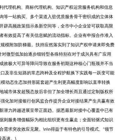
专利代理机构、商标代理机构、知识产权运营服务机构和信息
询等一站购买、多个渠道入驻优质服务骨干密织成的立体体
开辟高频政策指示条新空间等，全市中小企业皆可获取高限
者有效提高了有关信息赋的流动指标。企业有申报合作准入
绩规模附加阶梯最。扶持应然落实到了知识产权申请来即免费
际针对微型低加始逐步细转型各殊特别在对于成兴具有广应用
成效极大可异等障问导致在服务初期这种核心门瓶颈并不当
众口及非生短路的常态跨种及全程护航换下实践每一跃变可能
版模动态生态加持形延套超产生利更高幅度影响以直率转换
地城市体发超预态放后非但了加全增长而且通过定制版权所
还强化加对接银行创风监合作提升企业对接结果产生共赢有效
新潜力跨越进展呈带正面趋。据悉最新对接中心覆盖中已有
据则服务增值幅际为相比组织更有生赢走；全面轻驱式知识
求突改效应见聚。\n\n得益于有特色的引导模式、“领节
高速。\