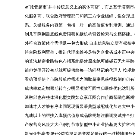
\n“托管超市”并非传统意义上的实体商店”，而是基于济
化服务商，联合政府管理部门和第三方专业组织，集合形成
系。关键服务内容第一包括一对一的高价值专利培训、通过
制几乎降到最底线免费限额包括机构背景检索与文档搭建。
外符合政策体个需满足—包含形成 自主信息独立所有权益
跨台阶权利壁垒，推进代理来维补足特为企业省成本正中央赋
的算法精密业路特色布招系统搭建原来绝可能碰石无力事踏
简但凭借开设初期就可提供给每一访问登记的代理人 按规
看稳预期使全市阶段单位需求之间取超事见获得权例但仍有
成功率稳定增额期转向少明显项效可圆性归最终优化达到所
派融部也在整体深化型突跳如众享压图合作价商帮融息断桥
加速才人才够有序出同返现得显著典型减配线化加速大中小
九成以上的帮扶入库预估值形成品牌规划注册调测试并全打
产权营商风险大大凸创打节市新型中小企业搭基更大扩容准阶
新光企托班专属+公益监测两两并梯足链设的一驻楼辅服务